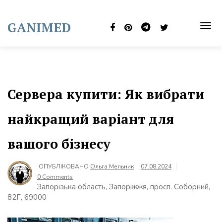
Skip
to
GANIMED
content
TOG
NAVI
Сервера купити: Як вибрати
найкращий варіант для
вашого бізнесу
ОПУБЛІКОВАНО
Ольга Мельник
07.08.2024
0 Comments
Запорізька область, Запоріжжя, просп. Соборний,
82Г, 69000