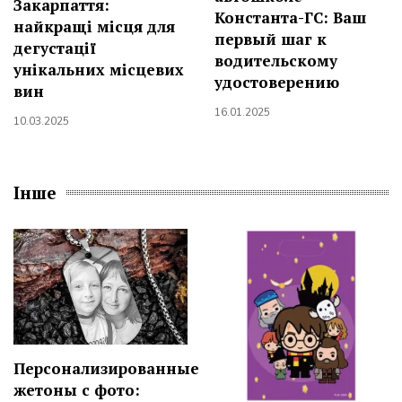
Закарпаття:
Константа-ГС: Ваш
найкращі місця для
первый шаг к
дегустації
водительскому
унікальних місцевих
удостоверению
вин
16.01.2025
10.03.2025
Інше
Персонализированные
жетоны с фото: