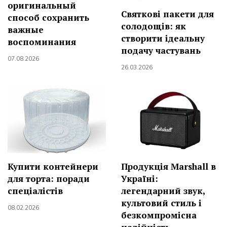
оригинальный
Святкові пакети для
способ сохранить
солодощів: як
важные
створити ідеальну
воспоминания
подачу частувань
07.08.2026
26.03.2026
Купити контейнери
Продукція Marshall в
для торта: поради
Україні:
спеціалістів
легендарний звук,
культовий стиль і
08.02.2026
безкомпромісна