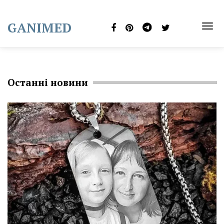
Skip
to
GANIMED
content
TOG
NAVI
Останні новини