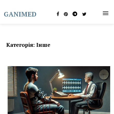
Skip
to
GANIMED
content
TOG
NAVI
Категорія:
Інше