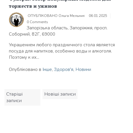
торжеств и ужинов
ОПУБЛІКОВАНО
Ольга Мельник
06.01.2025
0 Comments
Запорізька область, Запоріжжя, просп.
Соборний, 82Г, 69000
Украшением любого праздничного стола является
посуда для напитков, особенно воды и алкоголя.
Поэтому к их...
Опубліковано в
Інше
,
Здоров'я
,
Новини
Навігація
Старіші
Новіші записи
записів
записи